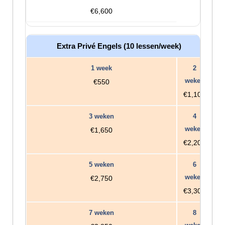
€6,600
Extra Privé Engels (10 lessen/week)
€550
€1,100
€1,650
€2,200
€2,750
€3,300