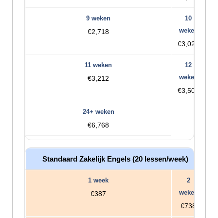
€2,718
€3,020
€3,212
€3,504
€6,768
Standaard Zakelijk Engels (20 lessen/week)
€387
€738