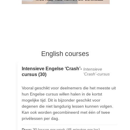
English courses
Intensieve Engelse ‘Crash’-
a
Intensieve
cursus (30)
‘Crash’-cursus
p
Vooral geschikt voor deelnemers die het meeste uit
hun Engelse cursus willen halen in de kortst
mogelijke tijd. Dit is bijzonder geschikt voor
s
degenen die niet langdurig lessen kunnen volgen.
Kan ook worden gecombineerd met één of twee
privélessen per dag.
Duur:
30 lessen per week (45 minuten per les)