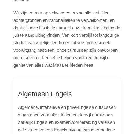
Evenementen 2026
Reizen naar Malta
Wij zijn er trots op volwassenen van alle leeftijden,
achtergronden en nationaliteiten te verwelkomen, en
Geschiedenis
dankzij onze flexibele cursuskeuze kan elke leerling de
Weer
juiste aansluiting vinden. Van kort verblijf tot langdurige
Activiteiten
studie, van vrijetijdsleerlingen tot wie professionele
vooruitgang nastreeft, onze cursussen zijn ontworpen
Strand Lido
om u snel en effectief te helpen vorderen, terwijl u
Boottochten
geniet van alles wat Malta te bieden heeft.
Feiten
Video
Algemeen Engels
Contact
Algemene, intensieve en privé-Engelse cursussen
Fotos
staan open voor alle studenten, terwijl cursussen
Quote
Zakelijk Engels en examenvoorbereiding vereisen
dat studenten een Engels niveau van intermediate