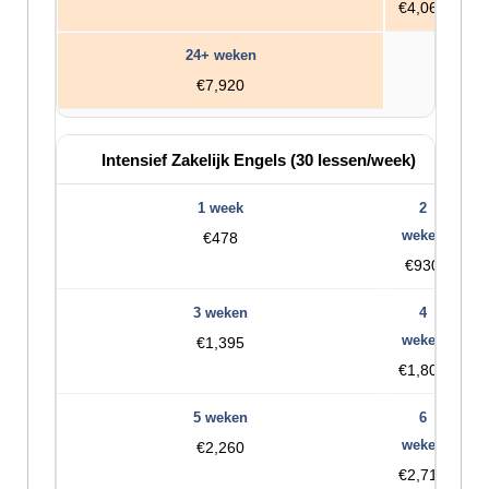
€4,068
€7,920
Intensief Zakelijk Engels (30 lessen/week)
€478
€930
€1,395
€1,808
€2,260
€2,712