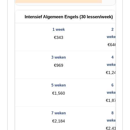
Intensief Algemeen Engels (30 lessen/week)
€343
€646
€969
€1,248
€1,560
€1,872
€2,184
€2,416