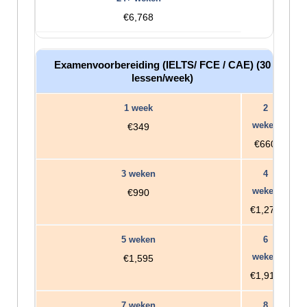
€6,768
Examenvoorbereiding (IELTS/ FCE / CAE) (30
lessen/week)
€349
€660
€990
€1,276
€1,595
€1,914