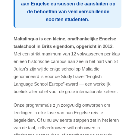
Nationaliteit Mix
aan Engelse cursussen die aansluiten op
de behoeften van veel verschillende
Activiteiten
soorten studenten.
Docenten
Engels onderwijzen
Maltalingua is een kleine, onafhankelijke Engelse
Team
taalschool in Brits eigendom, opgericht in 2012.
Met een strikt maximum van 12 volwassenen per klas
Awards
en een historische campus aan zee in het hart van St
ST Star Awards
Julian's zijn wij de enige school op Malta die
genomineerd is voor de StudyTravel “English
Accreditation
Language School Europe”-award — een werkelijk
Beoordelingen
boetiek alternatief voor de grote internationale ketens.
Erasmus+
Onze programma's zijn zorgvuldig ontworpen om
leerlingen in elke fase van hun Engelse reis te
Engelse Cursus
begeleiden. Of u nu uw eerste stappen zet in het leren
Accommodatie
van de taal, zelfvertrouwen wilt opbouwen in
Comfortabele schoolappartementen