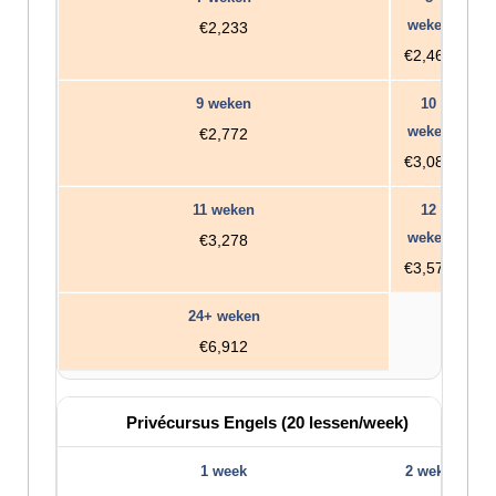
€2,233
€2,464
€2,772
€3,080
€3,278
€3,576
€6,912
Privécursus Engels (20 lessen/week)