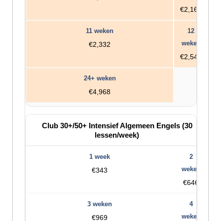
€2,160
€2,332
€2,544
€4,968
Club 30+/50+ Intensief Algemeen Engels (30
lessen/week)
€343
€646
€969