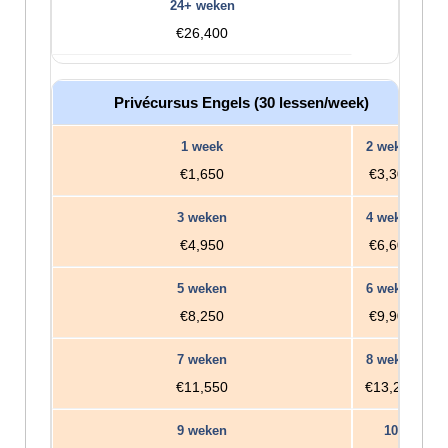
€26,400
Privécursus Engels (30 lessen/week)
€1,650
€3,300
€4,950
€6,600
€8,250
€9,900
€11,550
€13,200