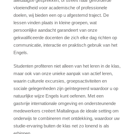
alledaagse gesprekken, of streeft naar gevorderde
vloeiendheid voor academische of professionele
Gastgezin
doelen, wij bieden een op u afgestemd traject. De
Verblijf bij een leraar
lessen vinden plaats in kleine groepen, wat
Hotels
persoonlijke aandacht garandeert van onze
gekwalificeerde docenten die zich elke dag richten op
Hilton 5*
communicatie, interactie en praktisch gebruik van het
Marriott 5*
Engels.
Cavalieri 4*
Studenten profiteren niet alleen van het leren in de klas,
Argento 4*
maar ook van onze unieke aanpak van actief leren,
Valentina 3*
waarin culturele excursies, groepsactiviteiten en
Plaza 3*
sociale gelegenheden zijn geïntegreerd waardoor u op
natuurlijke wijze Engels kunt oefenen. Met een
Prijzen & Data
gastvrije internationale omgeving en ondersteunende
medewerkers creëert Maltalingua de ideale setting om
Pakketten 2026
onderwijs te combineren met ontdekking, waardoor uw
studie-ervaring buiten de klas net zo lonend is als
Malta
erbinnen.