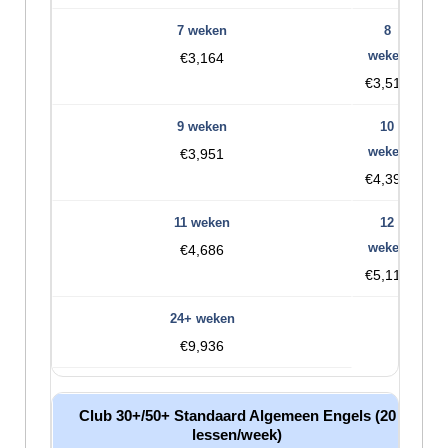
€3,164
€3,512
€3,951
€4,390
€4,686
€5,112
€9,936
Club 30+/50+ Standaard Algemeen Engels (20
lessen/week)