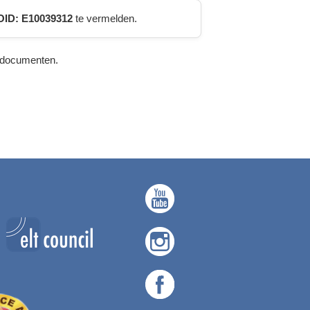
OID: E10039312
te vermelden.
t documenten.