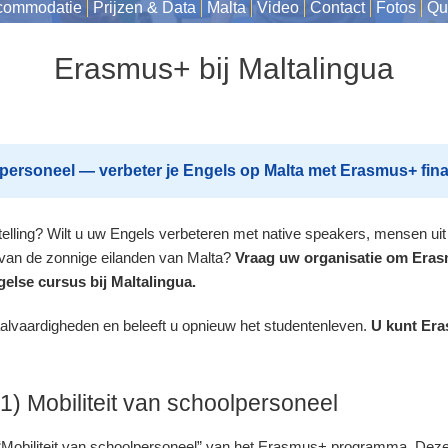
commodatie
Prijzen & Data
Malta
Video
Contact
Fotos
Qu
Erasmus+ bij Maltalingua
ersoneel — verbeter je Engels op Malta met Erasmus+ finan
stelling? Wilt u uw Engels verbeteren met native speakers, mensen uit
 van de zonnige eilanden van Malta?
Vraag uw organisatie om Era
gelse cursus bij Maltalingua.
alvaardigheden en beleeft u opnieuw het studentenleven.
U kunt Era
) Mobiliteit van schoolpersoneel
e “Mobiliteit van schoolpersoneel” van het Erasmus+ programma. Deze