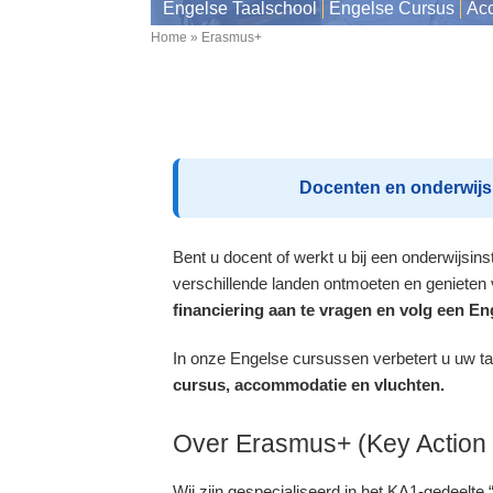
Engelse Taalschool
Engelse Cursus
Ac
Home
Erasmus+
Breadcrumb
Docenten en onderwijsp
Bent u docent of werkt u bij een onderwijsin
verschillende landen ontmoeten en genieten
financiering aan te vragen en volg een En
In onze Engelse cursussen verbetert u uw ta
cursus, accommodatie en vluchten.
Over Erasmus+ (Key Action 1
Wij zijn gespecialiseerd in het KA1-gedeelt