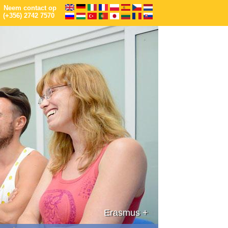
Neem contact op
(+356) 2742 7570
EU-financiering