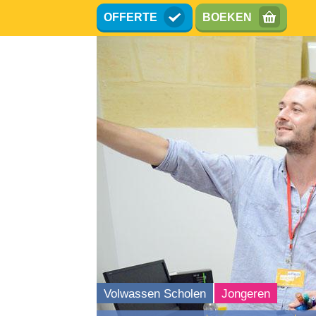
Overslaan
OFFERTE
BOEKEN
en
naar
de
inhoud
gaan
Volwassen Scholen
Jongeren
Erasmus +