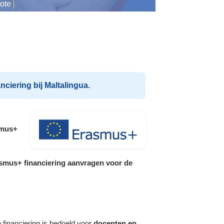
ote
ciering bij Maltalingua.
smus+
smus+ financiering aanvragen voor de
 financiering is bedoeld voor
docenten en