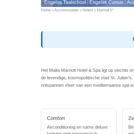
Engelse Taalschool
Engelse Cursus
Ac
Home
Accommodatie
Hotels
Marriott 5*
Breadcrumb
Het Malta Marriott Hotel & Spa ligt op slechts 
de levendige, kosmopolitische stad St. Julian’
ontspannen sfeer van een mediterraanse spa en
Comfort
Z
Airconditioning en ruime deluxe
Bi
kamers met panoramisch
met