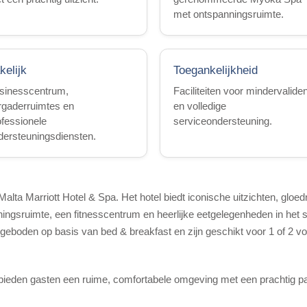
met ontspanningsruimte.
kelijk
Toegankelijkheid
sinesscentrum,
Faciliteiten voor mindervalide
rgaderruimtes en
en volledige
ofessionele
serviceondersteuning.
dersteuningsdiensten.
alta Marriott Hotel & Spa. Het hotel biedt iconische uitzichten, gloe
ruimte, een fitnesscentrum en heerlijke eetgelegenheden in het sti
ngeboden op basis van bed & breakfast en zijn geschikt voor 1 of 2 v
eden gasten een ruime, comfortabele omgeving met een prachtig pano