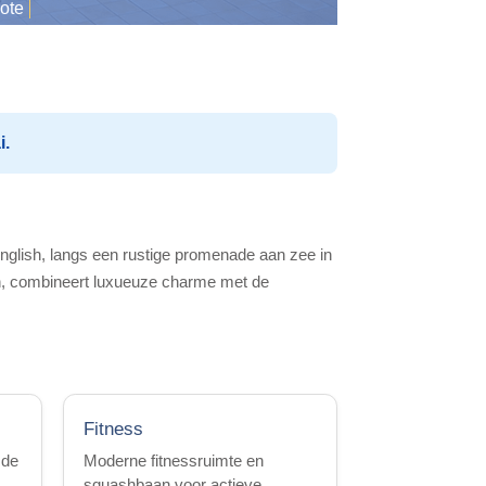
ote
i.
English, langs een rustige promenade aan zee in
oen, combineert luxueuze charme met de
Fitness
 de
Moderne fitnessruimte en
squashbaan voor actieve