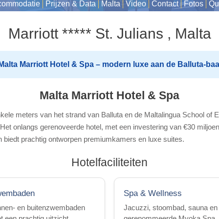
commodatie
Prijzen & Data
Malta
Video
Contact
Fotos
Qu
Marriott ***** St. Julians , Malta
Malta Marriott Hotel & Spa – modern luxe aan de Balluta-baa
Malta Marriott Hotel & Spa
enkele meters van het strand van Balluta en de Maltalingua School of 
s. Het onlangs gerenoveerde hotel, met een investering van €30 milj
 biedt prachtig ontworpen premiumkamers en luxe suites.
Hotelfaciliteiten
wembaden
Spa & Wellness
nnen- en buitenzwembaden
Jacuzzi, stoombad, sauna en
 een prachtig uitzicht.
gerenommeerde Myoka Spa