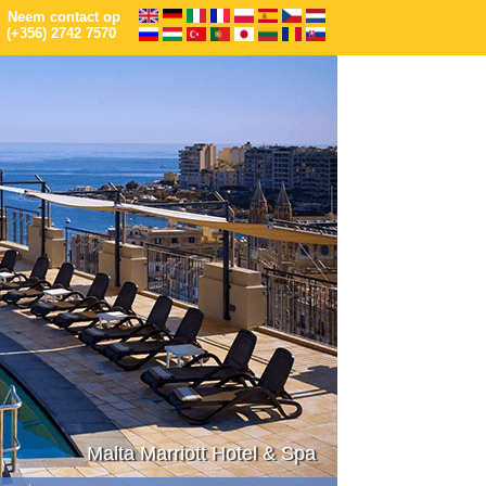
Neem contact op
(+356) 2742 7570
Malta Marriott Hotel & Spa