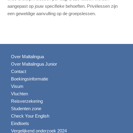
Gastgezin
aangepast op jouw specifieke behoeften. Privélessen zijn
Verblijf bij een leraar
een geweldige aanvulling op de groepslessen.
Hotels
Hilton 5*
Marriott 5*
Cavalieri 4*
Over Maltalingua
Argento 4*
Over Maltalingua Junior
Valentina 3*
Contact
Plaza 3*
Boekingsinformatie
Visum
Vluchten
Prijzen & Data
Reisverzekering
Pakketten 2026
Studenten zone
Check Your English
Malta
Eindtoets
Evenementen 2026
Vergelijkend onderzoek 2024