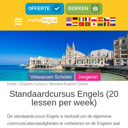
Overslaan
OFFERTE
BOEKEN
en
naar
de
inhoud
gaan
Volwassen Scholen
Jongeren
Home
Engelse Cursus
Standard English Course
Breadcrumb
Standaardcursus Engels (20
Engelse Taalschool
lessen per week)
Locatie
Faciliteiten
De standaardcursus Engels is bedoeld om de algemene
communicatievaardigheden te verbeteren en de Engelse taal
Nationaliteit Mix