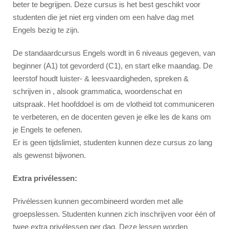
beter te begrijpen. Deze cursus is het best geschikt voor
Activiteiten
studenten die jet niet erg vinden om een halve dag met
Docenten
Engels bezig te zijn.
Engels onderwijzen
De standaardcursus Engels wordt in 6 niveaus gegeven, van
beginner (A1) tot gevorderd (C1), en start elke maandag. De
Team
leerstof houdt luister- & leesvaardigheden, spreken &
Awards
schrijven in , alsook grammatica, woordenschat en
ST Star Awards
uitspraak. Het hoofddoel is om de vlotheid tot communiceren
te verbeteren, en de docenten geven je elke les de kans om
Accreditation
je Engels te oefenen.
Beoordelingen
Er is geen tijdslimiet, studenten kunnen deze cursus zo lang
Erasmus+
als gewenst bijwonen.
Extra privélessen:
Engelse Cursus
Accommodatie
Privélessen kunnen gecombineerd worden met alle
groepslessen. Studenten kunnen zich inschrijven voor één of
Comfortabele schoolappartementen
twee extra privélessen per dag. Deze lessen worden