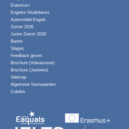
Reizen naar Malta
Erasmus+
Engelse Studiebeurs
Geschiedenis
Automobiel Engels
Weer
Zomer 2026
Activiteiten
Junior Zomer 2026
Banen
Strand Lido
Stages
Boottochten
Feedback geven
Brochure (Volwassene)
Feiten
Brochure (Junioren)
Sitemap
Video
Algemene Voorwaarden
Contact
Colofon
Fotos
Quote