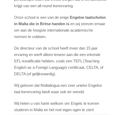
krijgt van een all-round leerervaring.
Gastgezin
Verblijf bij een leraar
Onze school is een van de enige
Engelse taalscholen
Hotels
in Malta die in Britse handen is
en wij streven ernaar
om aan de hoogste internationale academische
Hilton 5*
normen te voldoen.
Marriott 5*
De directeur van de school heeft meer dan 15 jaar
Cavalieri 4*
ervaring en werft alleen leraren aan die een erkende
Argento 4*
EFL-kwalificatie hebben, zoals een TEFL (Teaching
Valentina 3*
English as a Foreign Language) certificaat, CELTA, of
Plaza 3*
DELTA (of gelijkwaardig).
Wij geloven dat Maltalingua een zeer unieke Engelse
Prijzen & Data
taal leerervaring biedt waar ook ter wereld.
Pakketten 2026
Wij heten u van harte welkom om Engels te komen
Malta
studeren in Malta en het met eigen ogen te zien!