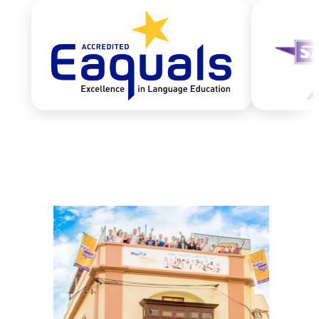
Evenementen 2026
Reizen naar Malta
Geschiedenis
Weer
Activiteiten
Strand Lido
Boottochten
Feiten
Video
Contact
Fotos
Quote