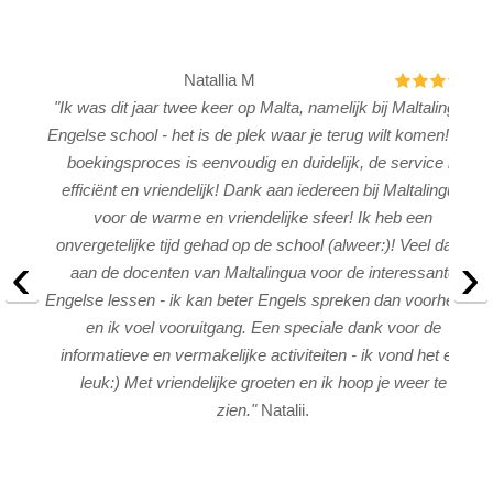
Natallia M
5
en met
"Ik was dit jaar twee keer op Malta, namelijk bij Maltalingua
"
it was
Engelse school - het is de plek waar je terug wilt komen! Het
boekingsproces is eenvoudig en duidelijk, de service is
efficiënt en vriendelijk! Dank aan iedereen bij Maltalingua
voor de warme en vriendelijke sfeer! Ik heb een
onvergetelijke tijd gehad op de school (alweer:)! Veel dank
‹
›
aan de docenten van Maltalingua voor de interessante
Engelse lessen - ik kan beter Engels spreken dan voorheen:)
en ik voel vooruitgang. Een speciale dank voor de
informatieve en vermakelijke activiteiten - ik vond het erg
leuk:) Met vriendelijke groeten en ik hoop je weer te
zien."
Natalii.