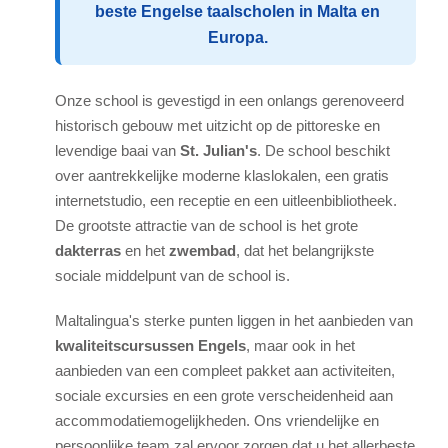
Nationaliteit Mix
beste Engelse taalscholen in Malta en
Europa.
Activiteiten
Docenten
Onze school is gevestigd in een onlangs gerenoveerd
Engels onderwijzen
historisch gebouw met uitzicht op de pittoreske en
levendige baai van
St. Julian's
. De school beschikt
Team
over aantrekkelijke moderne klaslokalen, een gratis
Awards
internetstudio, een receptie en een uitleenbibliotheek.
ST Star Awards
De grootste attractie van de school is het grote
dakterras
en het
zwembad
, dat het belangrijkste
Accreditation
sociale middelpunt van de school is.
Beoordelingen
Maltalingua's sterke punten liggen in het aanbieden van
Erasmus+
kwaliteitscursussen Engels
, maar ook in het
aanbieden van een compleet pakket aan activiteiten,
Engelse Cursus
sociale excursies en een grote verscheidenheid aan
Accommodatie
accommodatiemogelijkheden. Ons vriendelijke en
Comfortabele schoolappartementen
persoonlijke team zal ervoor zorgen dat u het allerbeste