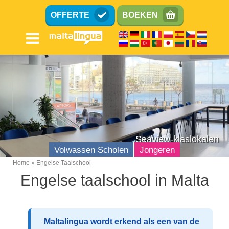
Overslaan
OFFERTE
BOEKEN
en
naar
de
inhoud
gaan
Seaview-klaslokalen
Volwassen Scholen
Jongeren
Home
Engelse Taalschool
Breadcrumb
Engelse taalschool in Malta
Engelse Taalschool
Locatie
Faciliteiten
Maltalingua wordt erkend als een van de