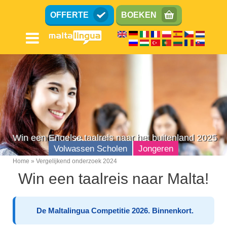
Overslaan
OFFERTE
BOEKEN
en
naar
de
inhoud
gaan
Win een Engelse taalreis naar het buitenland 2025
Volwassen Scholen
Jongeren
Home
Vergelijkend onderzoek 2024
Breadcrumb
Win een taalreis naar Malta!
De Maltalingua Competitie 2026. Binnenkort.