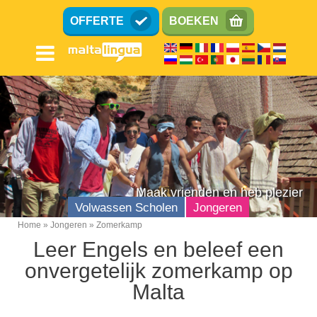
Overslaan
OFFERTE
BOEKEN
en
naar
de
inhoud
gaan
Maak vrienden en heb plezier
Volwassen Scholen
Jongeren
Home
Jongeren
Zomerkamp
Breadcrumb
Leer Engels en beleef een
Tieners (13-17)
onvergetelijk zomerkamp op
Kinderen (8-12)
Malta
Familie