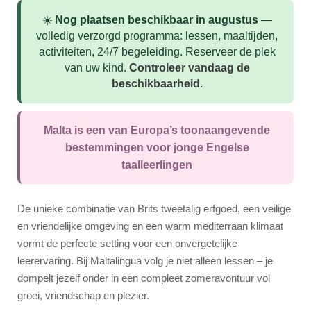
Zomercampus
☀️
Nog plaatsen beschikbaar in augustus
—
Cursussen
volledig verzorgd programma: lessen, maaltijden,
activiteiten, 24/7 begeleiding. Reserveer de plek
Syllabus
van uw kind.
Controleer vandaag de
beschikbaarheid
.
Accommodatie
Superieur Verblijf
Malta is een van Europa’s toonaangevende
Studentenresidentie
bestemmingen voor jonge Engelse
Gastgezin
taalleerlingen
Activiteiten
De unieke combinatie van Brits tweetalig erfgoed, een veilige
Groepsleiders
en vriendelijke omgeving en een warm mediterraan klimaat
vormt de perfecte setting voor een onvergetelijke
Prijzen & Data
leerervaring. Bij Maltalingua volg je niet alleen lessen – je
Pakketten
dompelt jezelf onder in een compleet zomeravontuur vol
groei, vriendschap en plezier.
Zomerkamp