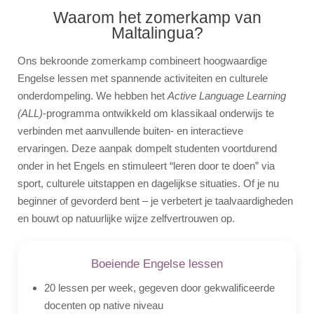
Waarom het zomerkamp van
Vliegbegeleider
Maltalingua?
Foto's
Ons bekroonde zomerkamp combineert hoogwaardige
Offerte
Engelse lessen met spannende activiteiten en culturele
onderdompeling. We hebben het
Active Language Learning
Video
(ALL)
-programma ontwikkeld om klassikaal onderwijs te
verbinden met aanvullende buiten- en interactieve
ervaringen. Deze aanpak dompelt studenten voortdurend
onder in het Engels en stimuleert “leren door te doen” via
sport, culturele uitstappen en dagelijkse situaties. Of je nu
beginner of gevorderd bent – je verbetert je taalvaardigheden
en bouwt op natuurlijke wijze zelfvertrouwen op.
Boeiende Engelse lessen
20 lessen per week, gegeven door gekwalificeerde
docenten op native niveau