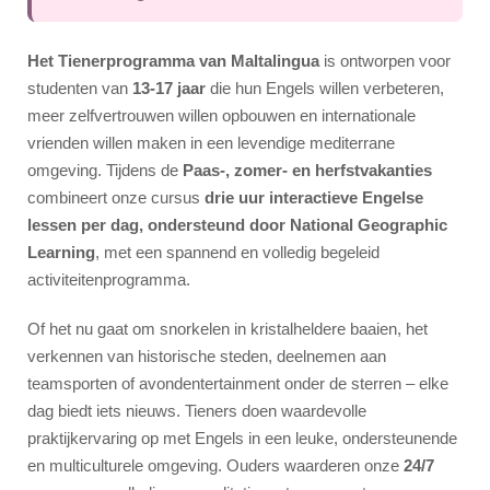
Zomercampus
Cursussen
Het Tienerprogramma van Maltalingua
is ontworpen voor
Syllabus
studenten van
13-17 jaar
die hun Engels willen verbeteren,
meer zelfvertrouwen willen opbouwen en internationale
Accommodatie
vrienden willen maken in een levendige mediterrane
omgeving. Tijdens de
Paas-, zomer- en herfstvakanties
Superieur Verblijf
combineert onze cursus
drie uur interactieve Engelse
Studentenresidentie
lessen per dag, ondersteund door National Geographic
Gastgezin
Learning
, met een spannend en volledig begeleid
activiteitenprogramma.
Activiteiten
Of het nu gaat om snorkelen in kristalheldere baaien, het
Groepsleiders
verkennen van historische steden, deelnemen aan
teamsporten of avondentertainment onder de sterren – elke
Prijzen & Data
dag biedt iets nieuws. Tieners doen waardevolle
Pakketten
praktijkervaring op met Engels in een leuke, ondersteunende
en multiculturele omgeving. Ouders waarderen onze
24/7
Zomerkamp