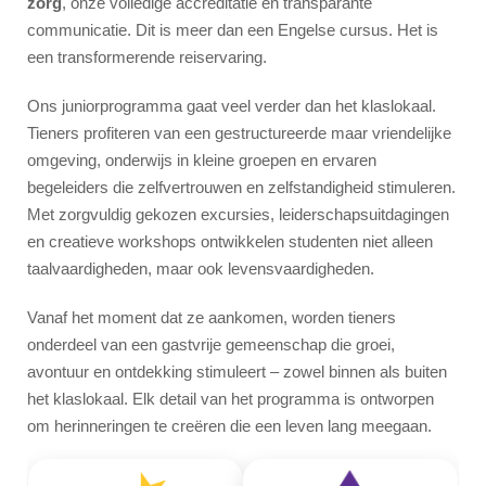
zorg
, onze volledige accreditatie en transparante
Vliegbegeleider
communicatie. Dit is meer dan een Engelse cursus. Het is
een transformerende reiservaring.
Foto's
Ons juniorprogramma gaat veel verder dan het klaslokaal.
Offerte
Tieners profiteren van een gestructureerde maar vriendelijke
Video
omgeving, onderwijs in kleine groepen en ervaren
begeleiders die zelfvertrouwen en zelfstandigheid stimuleren.
Met zorgvuldig gekozen excursies, leiderschapsuitdagingen
en creatieve workshops ontwikkelen studenten niet alleen
taalvaardigheden, maar ook levensvaardigheden.
Vanaf het moment dat ze aankomen, worden tieners
onderdeel van een gastvrije gemeenschap die groei,
avontuur en ontdekking stimuleert – zowel binnen als buiten
het klaslokaal. Elk detail van het programma is ontworpen
om herinneringen te creëren die een leven lang meegaan.