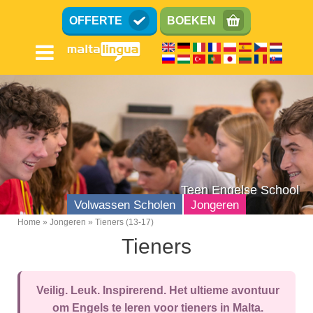
Overslaan
OFFERTE
BOEKEN
en
naar
de
inhoud
gaan
Teen Engelse School
Volwassen Scholen
Jongeren
Home
Jongeren
Tieners (13-17)
Breadcrumb
Tieners
Tieners (13-17)
Kinderen (8-12)
Veilig. Leuk. Inspirerend. Het ultieme avontuur
Familie
om Engels te leren voor tieners in Malta.