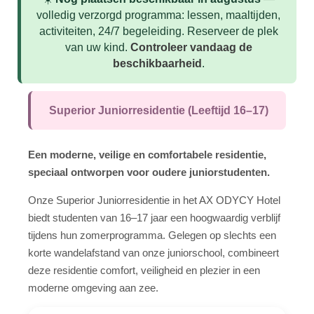
Zomercampus
volledig verzorgd programma: lessen, maaltijden,
activiteiten, 24/7 begeleiding. Reserveer de plek
Cursussen
van uw kind.
Controleer vandaag de
Syllabus
beschikbaarheid
.
Accommodatie
Superior Juniorresidentie (Leeftijd 16–17)
Superieur Verblijf
Studentenresidentie
Een moderne, veilige en comfortabele residentie,
Gastgezin
speciaal ontworpen voor oudere juniorstudenten.
Activiteiten
Onze Superior Juniorresidentie in het AX ODYCY Hotel
Groepsleiders
biedt studenten van 16–17 jaar een hoogwaardig verblijf
tijdens hun zomerprogramma. Gelegen op slechts een
Prijzen & Data
korte wandelafstand van onze juniorschool, combineert
deze residentie comfort, veiligheid en plezier in een
Pakketten
moderne omgeving aan zee.
Zomerkamp