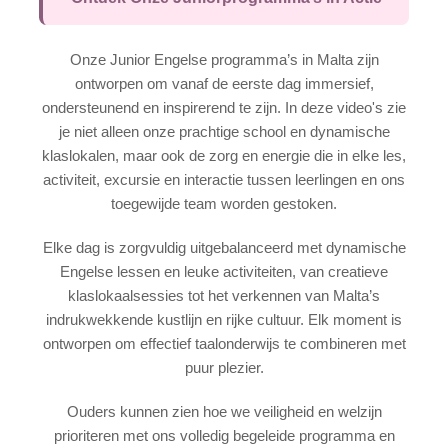
Zomercampus
Cursussen
Onze Junior Engelse programma’s in Malta zijn
Syllabus
ontworpen om vanaf de eerste dag immersief,
ondersteunend en inspirerend te zijn. In deze video's zie
Accommodatie
je niet alleen onze prachtige school en dynamische
klaslokalen, maar ook de zorg en energie die in elke les,
Superieur Verblijf
activiteit, excursie en interactie tussen leerlingen en ons
Studentenresidentie
toegewijde team worden gestoken.
Gastgezin
Elke dag is zorgvuldig uitgebalanceerd met dynamische
Engelse lessen en leuke activiteiten, van creatieve
Activiteiten
klaslokaalsessies tot het verkennen van Malta’s
Groepsleiders
indrukwekkende kustlijn en rijke cultuur. Elk moment is
ontworpen om effectief taalonderwijs te combineren met
Prijzen & Data
puur plezier.
Pakketten
Ouders kunnen zien hoe we veiligheid en welzijn
prioriteren met ons volledig begeleide programma en
Zomerkamp