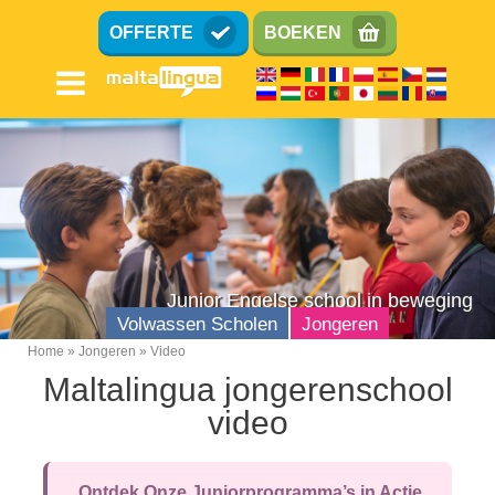
Overslaan
OFFERTE
BOEKEN
en
naar
de
inhoud
gaan
Junior Engelse school in beweging
Volwassen Scholen
Jongeren
Home
Jongeren
Video
Breadcrumb
Maltalingua jongerenschool
Tieners (13-17)
video
Kinderen (8-12)
Familie
Ontdek Onze Juniorprogramma’s in Actie