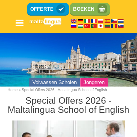
Overslaan
OFFERTE
BOEKEN
en
naar
de
inhoud
gaan
Volwassen Scholen
Jongeren
Home
Special Offers 2026 - Maltalingua School of English
Breadcrumb
Special Offers 2026 -
Maltalingua School of English