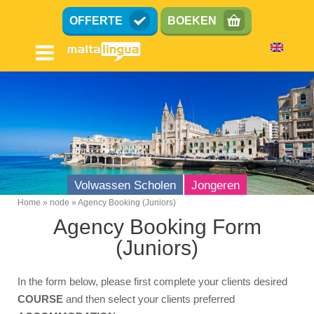
Overslaan
OFFERTE
BOEKEN
en
naar
de
inhoud
gaan
Volwassen Scholen
Jongeren
Home
node
Agency Booking (Juniors)
Breadcrumb
Agency Booking Form
Agent Terms
(Juniors)
Agency Booking (Adults)
Zakelijk Engels
In the form below, please first complete your clients desired
COURSE
and then select your clients preferred
Agency Booking (Juniors)