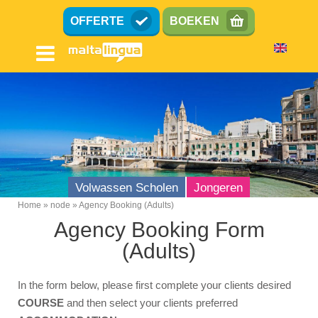
Overslaan
OFFERTE
BOEKEN
en
naar
de
inhoud
gaan
Volwassen Scholen
Jongeren
Home
node
Agency Booking (Adults)
Breadcrumb
Agency Booking Form
Agent Terms
(Adults)
Agency Booking (Adults)
Zakelijk Engels
In the form below, please first complete your clients desired
COURSE
and then select your clients preferred
Agency Booking (Juniors)