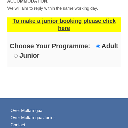
ACCOMMODATION
.
We will aim to reply within the same working day.
To make a junior booking please click
here
Choose Your Programme:
Adult
Junior
Over Maltalingua
Over Maltalingua Junior
Contact