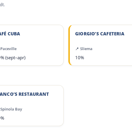
dt.
AFÉ CUBA
GIORGIO’S CAFETERIA
Paceville
Sliema
% (sept–apr)
10%
IANCO’S RESTAURANT
Spinola Bay
0%