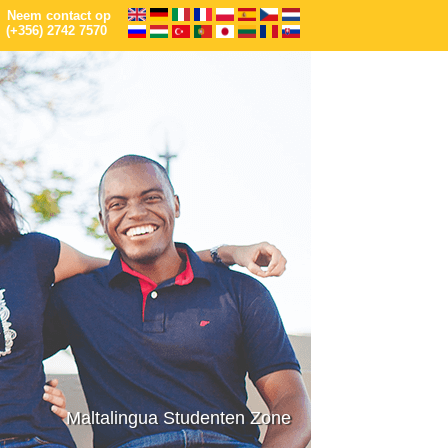
Neem contact op
(+356) 2742 7570
Maltalingua Studenten Zone