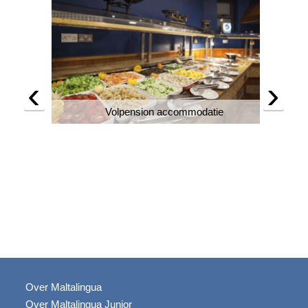
‹
›
Volpension accommodatie
tie
Over Maltalingua
Over Maltalingua Junior