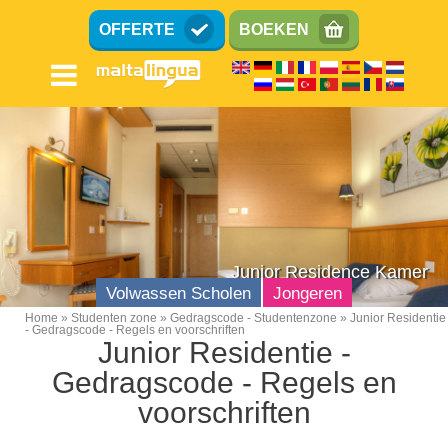
Overslaan
OFFERTE
BOEKEN
en
naar
de
inhoud
gaan
Junior Residence Kamer
Volwassen Scholen
Jongeren
Home
Studenten zone
Gedragscode - Studentenzone
Junior Residentie
- Gedragscode - Regels en voorschriften
Breadcrumb
Junior Residentie -
Gedragscode - Regels en
voorschriften