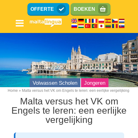
Overslaan
OFFERTE
BOEKEN
en
naar
de
inhoud
gaan
Volwassen Scholen
Jongeren
Home
Malta versus het VK om Engels te leren: een eerlijke vergelijking
Breadcrumb
Malta versus het VK om
Engels te leren: een eerlijke
vergelijking