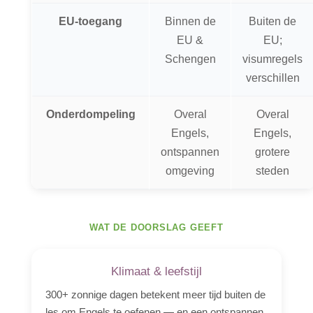
EU-toegang
Binnen de
Buiten de
EU &
EU;
Schengen
visumregels
verschillen
Onderdompeling
Overal
Overal
Engels,
Engels,
ontspannen
grotere
omgeving
steden
WAT DE DOORSLAG GEEFT
Klimaat & leefstijl
300+ zonnige dagen betekent meer tijd buiten de
les om Engels te oefenen — en een ontspannen