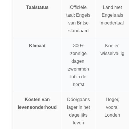
Taalstatus
Officiële
Land met
taal; Engels
Engels als
van Britse
moedertaal
standaard
Klimaat
300+
Koeler,
zonnige
wisselvallig
dagen;
zwemmen
tot in de
herfst
Kosten van
Doorgaans
Hoger,
levensonderhoud
lager in het
vooral
dagelijks
Londen
leven